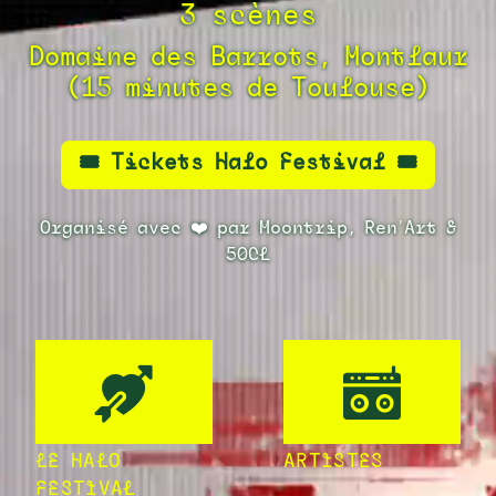
3 scènes
Domaine des Barrots, Montlaur
(15 minutes de Toulouse)
🎟️ Tickets Halo Festival 🎟️
Organisé avec ❤️ par Moontrip, Ren'Art &
50CL
LE HALO
ARTISTES
FESTIVAL