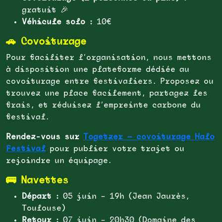
gratuit 🎉
Véhicule solo :
10€
🚗 Covoiturage
Pour faciliter l’organisation, nous mettons
à disposition une plateforme dédiée au
covoiturage entre festivaliers. Proposez ou
trouvez une place facilement, partagez les
frais, et réduisez l’empreinte carbone du
festival.
Rendez-vous sur
Togetzer — covoiturage Halo
Festival
pour publier votre trajet ou
rejoindre un équipage.
🚌 Navettes
Départ :
05 juin – 19h (Jean Jaurès,
Toulouse)
Retour :
07 juin – 20h30 (Domaine des