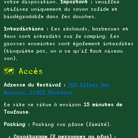
votre disposition.
Important :
veuillez
utiliser uniquement du savon solide et
biodégradable dans les douches.
Interdictions :
Les réchauds, barbecues et
feux sont interdits sur le camping. Les
grosses enceintes sont également interdites
(tinquiète pas, on a ce qu’il faut niveau
son).
🗺️ Accès
Adresse du festival :
300 Allées des
Barrots, 31450 Montlaur
Le site se situe à environ
15 minutes de
Toulouse
.
Parking :
Parking sur place (limité).
Covoiturage (2 personnes ou plus) :