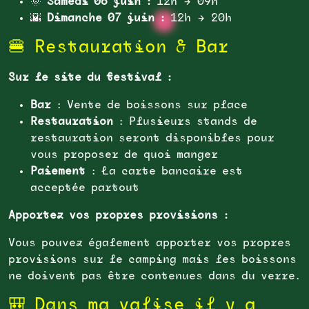
🌞
Samedi 06 juin :
12h → 09h
🌇
Dimanche 07 juin :
12h → 20h
🍔 Restauration & Bar
Sur le site du festival :
Bar
: Vente de boissons sur place
Restauration
: Plusieurs stands de
restauration seront disponibles pour
vous proposer de quoi manger
Paiement
: La carte bancaire est
acceptée partout
Apportez vos propres provisions :
Vous pouvez également apporter vos propres
provisions sur le camping mais les boissons
ne doivent pas être contenues dans du verre.
🎒 Dans ma valise il y a