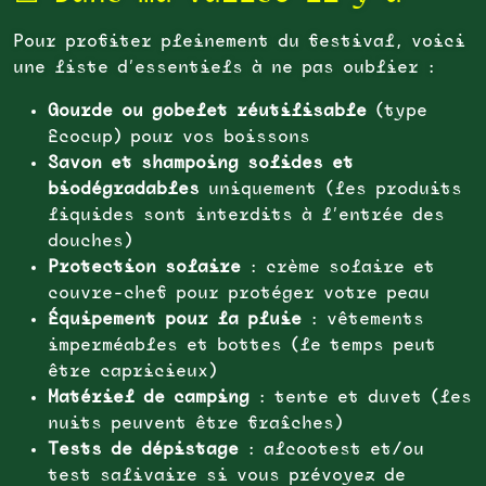
Pour profiter pleinement du festival, voici
une liste d’essentiels à ne pas oublier :
Gourde ou gobelet réutilisable
(type
Ecocup) pour vos boissons
Savon et shampoing solides et
biodégradables
uniquement (les produits
liquides sont interdits à l’entrée des
douches)
Protection solaire
: crème solaire et
couvre-chef pour protéger votre peau
Équipement pour la pluie
: vêtements
imperméables et bottes (le temps peut
être capricieux)
Matériel de camping
: tente et duvet (les
nuits peuvent être fraîches)
Tests de dépistage
: alcootest et/ou
test salivaire si vous prévoyez de