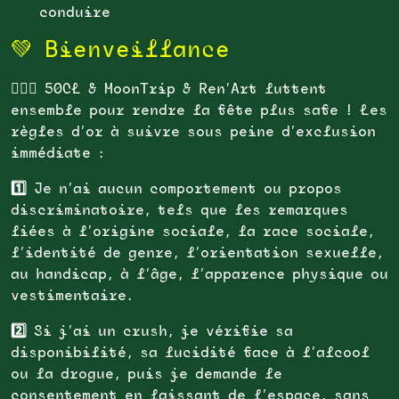
conduire
💚 Bienveillance
👩‍❤️‍👨 50CL & MoonTrip & Ren’Art luttent
ensemble pour rendre la fête plus safe ! Les
règles d’or à suivre sous peine d’exclusion
immédiate :
1️⃣
Je n’ai aucun comportement ou propos
discriminatoire, tels que les remarques
liées à l’origine sociale, la race sociale,
l’identité de genre, l’orientation sexuelle,
au handicap, à l’âge, l’apparence physique ou
vestimentaire.
2️⃣
Si j’ai un crush, je vérifie sa
disponibilité, sa lucidité face à l’alcool
ou la drogue, puis je demande le
consentement en laissant de l’espace, sans