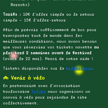
Barrots)
Tarifs :
10€ l’aller simple ou le retour
simple — 15€ l’aller-retour
Afin de prévoir suffisamment de bus pour
transporter tout le monde dans les
meilleures conditions, nous avons besoin
que vous réserviez vos tickets navette
au
plus tard 2 semaines avant le festival
(avant le 22 mai). Merci de votre aide !
Tickets disponibles sur la
billetterie
.
🚲 Venir à vélo
En partenariat avec l’association
toulousaine
Tulutz
nous organisons un
convoi à vélo pour rejoindre le site
collectivement.