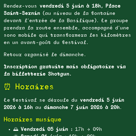
Rendez-vous
vendredi 5 juin à 18h, Place
Saint-Sernin
(au niveau de la fontaine
devant l’entrée de la Basilique). Le groupe
prendra la route ensemble, accompagné d’une
sono mobile qui transformera les kilomètres
en un avant-goût du festival.
Retour organisé le dimanche.
Inscription gratuite mais obligatoire via
la billetterie Shotgun.
⏰ Horaires
Le festival se déroule du
vendredi 5 juin
2026 à 16h
au
dimanche 7 juin 2026 à 20h
.
Horaires musique
🌅
Vendredi 05 juin :
17h → 09h