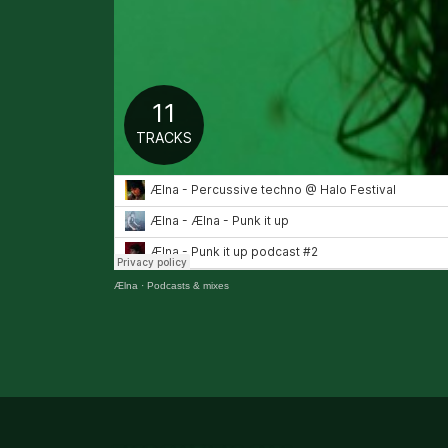
Ælna
·
Podcasts & mixes