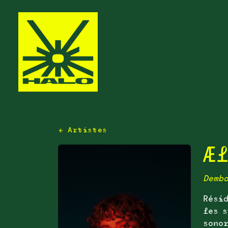
← Artistes
Æ
Demb
Résid
les s
sonor