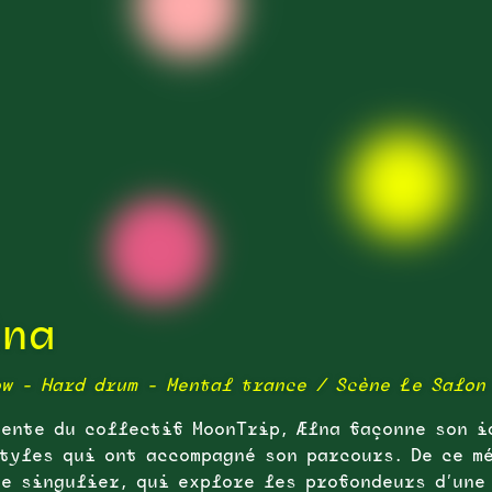
lna
ow - Hard drum - Mental trance /
Scène Le Salon
ente du collectif MoonTrip, Ælna façonne son i
tyles qui ont accompagné son parcours. De ce m
e singulier, qui explore les profondeurs d’une