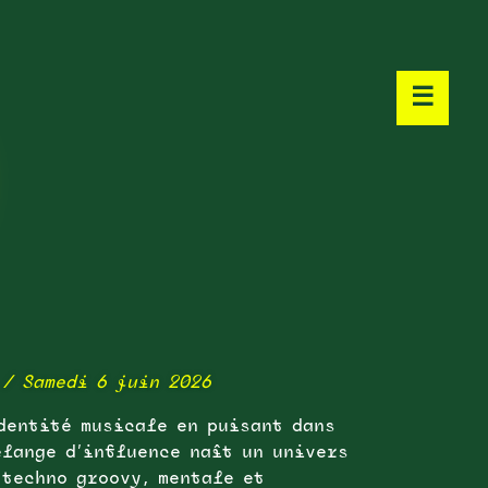
☰
/ Samedi 6 juin 2026
dentité musicale en puisant dans
élange d’influence naît un univers
 techno groovy, mentale et