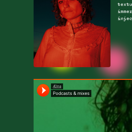
textu
immer
injec